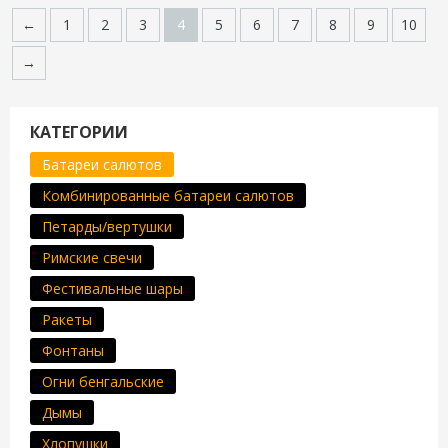
←
1
2
3
4
5
6
7
8
9
10
→
КАТЕГОРИИ
Батареи салютов
Комбинированные батареи салютов
Петарды/вертушки
Римские свечи
Фестивальные шары
Ракеты
Фонтаны
Огни бенгальские
Дымы
Хлопушки