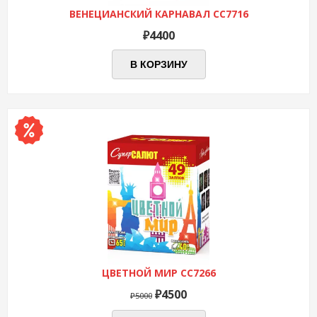
ВЕНЕЦИАНСКИЙ КАРНАВАЛ СС7716
₽
4400
В КОРЗИНУ
ЦВЕТНОЙ МИР СС7266
Первоначальная
Текущая
₽
4500
₽
5000
цена
цена: