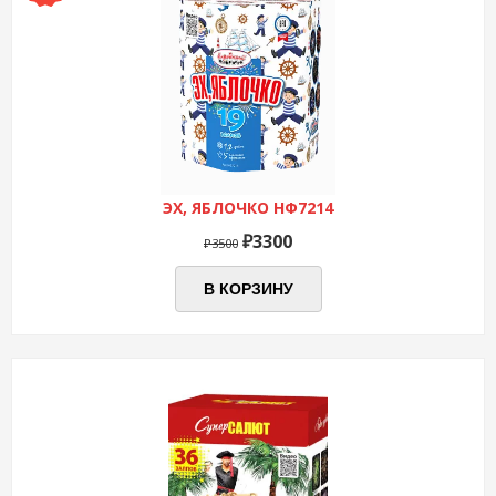
ЭХ, ЯБЛОЧКО НФ7214
Первоначальная
Текущая
₽
3300
₽
3500
цена
цена:
составляла
₽3300.
В КОРЗИНУ
₽3500.